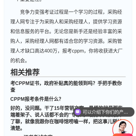
竞争力变强考证过程是一个学习的过程，采购经
理人网专注于为采购人和采购经理人，提供学习资源
和信息服务的平台。无论您是新手还是经验丰富的采
购人，采购经理人网都有适合您的学习资源。采购管
理人才缺口高达400万，报考cppm，你将收获进大厂
的机会。
相关推荐
考CPPM证书，政府补贴真的能领到吗？手把手教你
周**
139****5756
2026-08-04
查
CPPM报考条件是什么？
刘**
189****5441
2026-08-07
可以介绍下你们的产品么
好的，没问题。干了15年营销文案，最烦的就是那些
你们是怎么收费的呢
程**
139****9735
2026-08-07
端着架子、说人话都不会的“专家”。咱们今天就敞开
了聊，就像我跟你在咖啡馆唠嗑一样，把这事儿掰扯
高**
139****4331
2026-08-06
清楚。