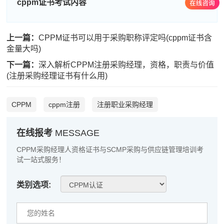
cppm证书考试内容
陈*
181****8170
2026-08-06
李**
139****6339
2026-08-06
上一篇：
CPPM证书可以用于采购职称评定吗(cppm证书含
王**
181****4345
2026-08-06
金量大吗)
下一篇：
深入解析CPPM注册采购经理，资格，职责与价值
张**
139****2831
2026-08-05
(注册采购经理证书有什么用)
陈**
139****8060
2026-08-05
CPPM
cppm注册
注册职业采购经理
李*
181****3629
2026-08-05
孔**
181****4640
2026-08-05
在线报考
MESSAGE
越*
139****3572
2026-08-05
CPPM采购经理人资格证书与SCMP采购与供应链管理培训考
试一站式服务！
何**
133****1298
2026-08-05
类别选项:
蒋*
139****8183
2026-08-05
肖**
139****5409
2026-08-05