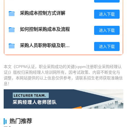
陈**
139****8060
2026-08-05
采购成本控制方式详解
进入下载
李*
181****3629
2026-08-05
孔**
181****4640
2026-08-05
如何控制采购成本及流程
进入下载
采购人员职称职级及职位晋升管理制度
进入下载
本文《CPPM认证，职业采购成功的关键(cppm注册职业采购经理认
证)》版权归采购经理人培训网所有，因考试政策、内容不断变化与
调整，本网站提供的以上信息仅供参考，请联系招生老师获取准确信
息！
热门推荐