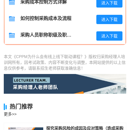
采购成本控制方式详解
进入下载
王**
133****3069
2026-08-08
张**
133****2830
2026-08-07
如何控制采购成本及流程
进入下载
陈**
189****6063
2026-08-07
采购人员职称职级及职位晋升管理制度
进入下载
李*
186****9986
2026-08-07
孔**
139****1570
2026-08-07
本文《CPPM为什么会有线上线下联动课程？》版权归采购经理人培
训网所有，因考试政策、内容不断变化与调整，本网站提供的以上信
息仅供参考，请联系招生老师获取准确信息！
热门推荐
更多>>
探究采购风险的成因及应对策略（造成采购