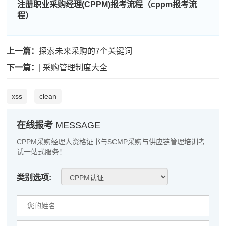
注册职业采购经理(CPPM)报考流程（cppm报考流
陈*
133****2074
2026-08-06
程）
李**
186****4477
2026-08-06
上一篇：
探索未来采购的7个关键词
王**
139****7142
2026-08-06
下一篇：
| 采购管理制度大全
张**
139****9304
2026-08-05
陈**
139****5019
2026-08-05
xss
clean
李*
137****2761
2026-08-05
在线报考
MESSAGE
孔**
133****4069
2026-08-05
CPPM采购经理人资格证书与SCMP采购与供应链管理培训考
试一站式服务！
越*
189****9941
2026-08-05
何**
133****5479
2026-08-05
类别选项:
蒋*
137****1449
2026-08-05
肖**
137****9079
2026-08-05