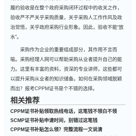
履约验收是在整个政府采购闭环过程中的收关之作，
验收严不严关乎采购质量，关乎采购人工作作风及政
治觉悟，关乎政府采购行业形象。因此，验收不能“放
水”。
采购作为企业的重要组成部分，其作用不言而
喻。采购经理人网可以帮助采购从业者提升自己的能
力。这里有丰富的资料，资深的专业讲师，这些都可
以提升采购从业者的知识储备。如何在采购领域脱颖
而出？报考CPPM证书是个不错的选择。
周**
139****2425
2026-08-04
相关推荐
刘**
181****8734
2026-08-07
CPPM证书补贴领取热线电话，这笔钱不领白不领
程**
137****7835
2026-08-07
SCMP证书补贴申请时间，别错过这笔钱
CPPM证书补贴怎么领？完整流程一文说清
高**
181****6765
2026-08-06