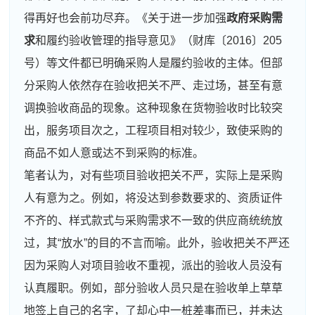
得再好也会前功尽弃。《关于进一步加强
政府采购需
求
和履约验收管理的指导意见》（财库〔2016〕205
号）等文件都已明确采购人是履约验收的主体。但部
分采购人依然存在验收把关不严、走过场，甚至有意
调换验收商品的现象。这种现象在货物验收时比较突
出，服务项目次之，工程项目相对较少，致使采购的
商品不如人意或达不到采购的标准。
笔者认为，对有些项目验收把关不严，实际上是采购
人有意为之。例如，将没达到参数要求的、资质证件
不齐的、样式款式与采购需求不一致的供应商统统放
过，其“放水”的目的不言而喻。此外，验收把关不严还
因为采购人对项目验收不重视，派出的验收人员没有
认真履职。例如，部分验收人员只是在验收单上草草
地签上自己的名字，了却心中一桩差事而已，并未达