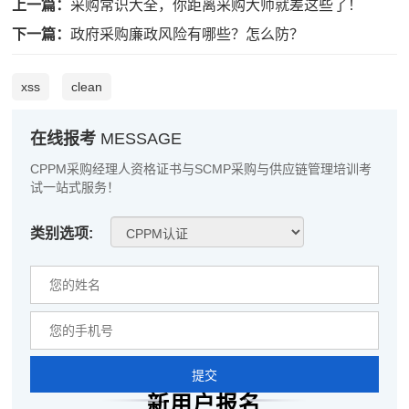
上一篇：
采购常识大全，你距离采购大师就差这些了！
张**
139****8159
2026-08-05
下一篇：
政府采购廉政风险有哪些？怎么防？
陈**
181****2175
2026-08-05
xss
clean
李*
137****5985
2026-08-05
在线报考
MESSAGE
孔**
137****6976
2026-08-05
CPPM采购经理人资格证书与SCMP采购与供应链管理培训考
越*
137****1708
2026-08-05
试一站式服务！
何**
189****3390
2026-08-05
类别选项:
蒋*
189****5131
2026-08-05
肖**
133****3388
2026-08-05
吴**
181****5552
2026-08-05
赵*
137****9079
2026-08-04
提交
刘*
181****1763
新用户报名
2026-08-04