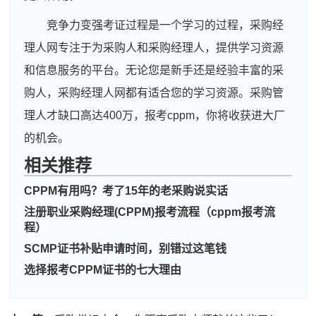
竞争力变强考证过程是一个学习的过程，采购经
理人网专注于为采购人和采购经理人，提供学习资源
和信息服务的平台。无论您是新手还是经验丰富的采
购人，采购经理人网都有适合您的学习资源。采购管
理人才缺口高达400万，报考cppm，你将收获进大厂
周**
133****4547
2026-08-04
的机会。
相关推荐
刘**
137****5730
2026-08-07
CPPM有用吗？考了15年的老采购说实话
程**
186****4331
2026-08-07
注册职业采购经理(CPPM)报考流程（cppm报考流
高**
181****2531
2026-08-06
程）
SCMP证书补贴申请时间，别错过这笔钱
陈*
181****8313
2026-08-06
选择报考CPPM证书的七大理由
李**
137****9331
2026-08-06
王**
189****6999
2026-08-06