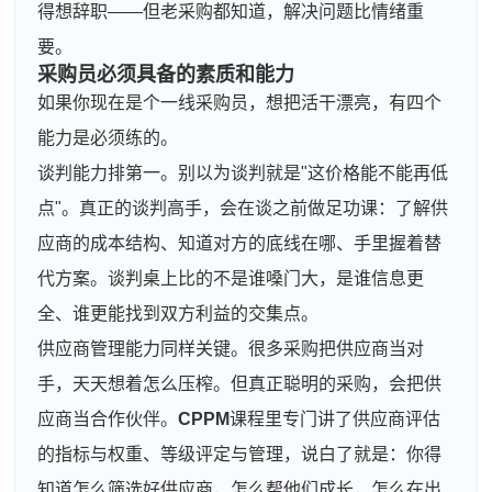
得想辞职——但老采购都知道，解决问题比情绪重
要。
采购员必须具备的素质和能力
如果你现在是个一线采购员，想把活干漂亮，有四个
能力是必须练的。
谈判能力排第一。别以为谈判就是"这价格能不能再低
点"。真正的谈判高手，会在谈之前做足功课：了解供
应商的成本结构、知道对方的底线在哪、手里握着替
代方案。谈判桌上比的不是谁嗓门大，是谁信息更
全、谁更能找到双方利益的交集点。
供应商管理能力同样关键。很多采购把供应商当对
手，天天想着怎么压榨。但真正聪明的采购，会把供
应商当合作伙伴。
CPPM
课程里专门讲了供应商评估
的指标与权重、等级评定与管理，说白了就是：你得
知道怎么筛选好供应商，怎么帮他们成长，怎么在出