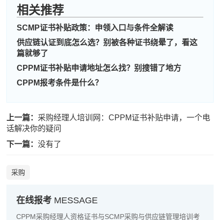
相关推荐
SCMP证书补贴政策：申领入口与条件全解读
周**
181****6255
2026-08-06
供应链认证到底怎么选？别被各种证书绕晕了，看这
篇就够了
刘**
186****7570
2026-08-09
CPPM证书补贴申请地址怎么找？别搜错了地方
程**
139****5193
2026-08-09
CPPM报考条件是什么？
高**
137****7832
2026-08-08
陈*
139****2907
2026-08-08
上一篇：
采购经理人培训网：CPPM证书补贴申请，一个电
话解决你的疑问
李**
133****3801
2026-08-08
下一篇：
没有了
王**
186****1494
2026-08-08
采购
张**
139****8656
2026-08-07
陈**
189****1764
2026-08-07
在线报考
MESSAGE
CPPM采购经理人资格证书与SCMP采购与供应链管理培训考
李*
189****9512
2026-08-07