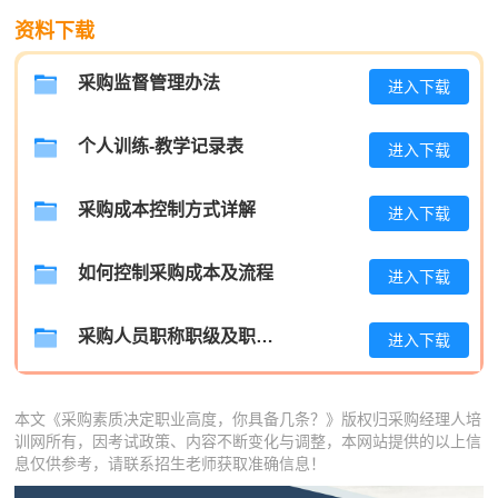
资料下载
高**
137****7832
2026-08-08
采购监督管理办法
进入下载
陈*
139****2907
2026-08-08
李**
133****3801
2026-08-08
个人训练-教学记录表
进入下载
王**
186****1494
2026-08-08
采购成本控制方式详解
进入下载
张**
139****8656
2026-08-07
陈**
189****1764
2026-08-07
如何控制采购成本及流程
进入下载
李*
189****9512
2026-08-07
采购人员职称职级及职位晋升管理制度
进入下载
孔**
133****9254
2026-08-07
本文《采购素质决定职业高度，你具备几条？》版权归采购经理人培
训网所有，因考试政策、内容不断变化与调整，本网站提供的以上信
息仅供参考，请联系招生老师获取准确信息！