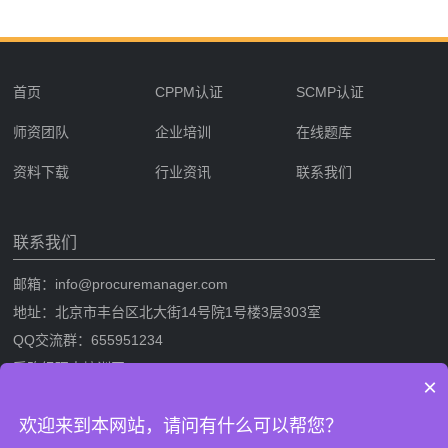
首页
CPPM认证
SCMP认证
师资团队
企业培训
在线题库
资料下载
行业资讯
联系我们
联系我们
邮箱：info@procuremanager.com
地址：北京市丰台区北大街14号院1号楼3层303室
QQ交流群：655951234
采购经理人培训网
×
采购经理人网是专业的采购经理人资格证书考试培训一站式服务网站，提
欢迎来到本网站，请问有什么可以帮您？
供CPPM采购经理人资格证书考试培训，SCMP采购与供应链管理考试培