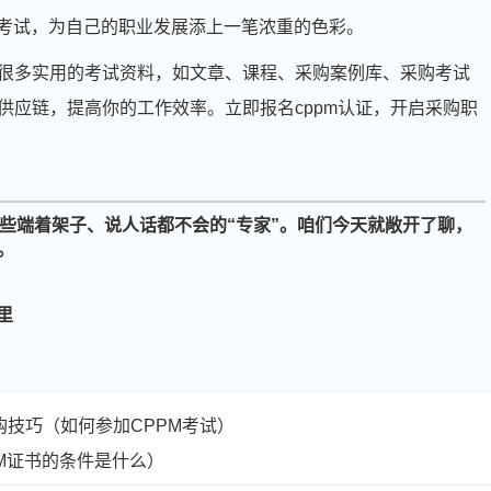
M考试，为自己的职业发展添上一笔浓重的色彩。
很多实用的考试资料，如文章、课程、采购案例库、采购考试
供应链，提高你的工作效率。立即报名cppm认证，开启采购职
周**
133****7105
2026-08-05
些端着架子、说人话都不会的“专家”。咱们今天就敞开了聊，
。
刘**
186****7142
2026-08-08
程**
186****1253
2026-08-08
里
高**
186****1605
2026-08-07
陈*
189****8674
2026-08-07
购技巧（如何参加CPPM考试）
李**
139****9010
2026-08-07
PM证书的条件是什么）
王**
186****7876
2026-08-07