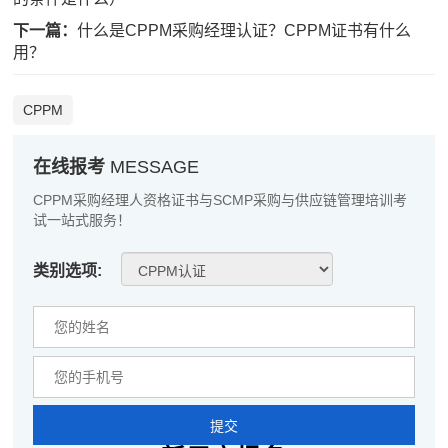
李**
137****4125
2026-08-07
下一篇：
什么是CPPM采购经理认证？CPPM证书有什么
用？
王**
133****8529
2026-08-07
张**
137****4205
2026-08-06
CPPM
陈**
139****1284
2026-08-06
在线报考
MESSAGE
李*
186****1977
2026-08-06
CPPM采购经理人资格证书与SCMP采购与供应链管理培训考
试一站式服务！
孔**
186****2703
2026-08-06
类别选项:
越*
186****5736
2026-08-06
何**
189****7650
2026-08-06
蒋*
137****8597
2026-08-06
肖**
139****7891
2026-08-06
提交
吴**
186****6426
2026-08-06