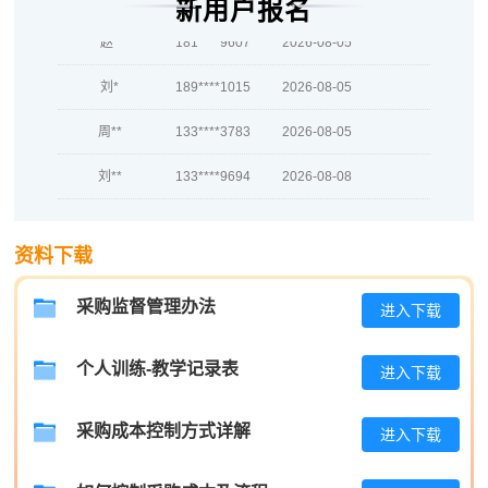
新用户报名
赵*
181****9607
2026-08-05
刘*
189****1015
2026-08-05
周**
133****3783
2026-08-05
刘**
133****9694
2026-08-08
程**
181****6057
2026-08-08
资料下载
高**
139****6822
2026-08-07
陈*
189****8180
2026-08-07
采购监督管理办法
进入下载
李**
137****4125
2026-08-07
个人训练-教学记录表
进入下载
王**
133****8529
2026-08-07
采购成本控制方式详解
进入下载
张**
137****4205
2026-08-06
陈**
139****1284
2026-08-06