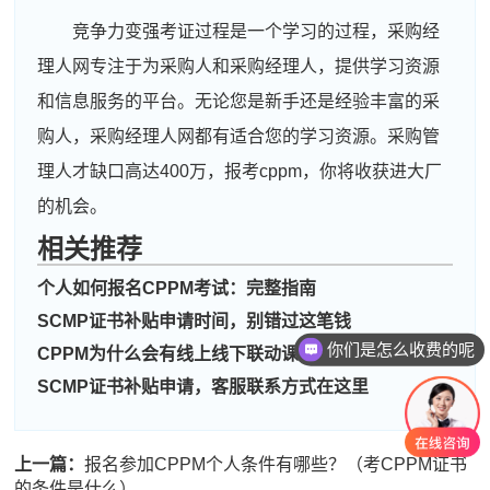
竞争力变强考证过程是一个学习的过程，采购经
理人网专注于为采购人和采购经理人，提供学习资源
和信息服务的平台。无论您是新手还是经验丰富的采
购人，采购经理人网都有适合您的学习资源。采购管
理人才缺口高达400万，报考cppm，你将收获进大厂
的机会。
相关推荐
个人如何报名CPPM考试：完整指南
周**
133****3783
2026-08-05
SCMP证书补贴申请时间，别错过这笔钱
刘**
133****9694
2026-08-08
你们是怎么收费的呢
CPPM为什么会有线上线下联动课程？
程**
181****6057
2026-08-08
SCMP证书补贴申请，客服联系方式在这里
高**
139****6822
2026-08-07
上一篇：
报名参加CPPM个人条件有哪些？（考CPPM证书
陈*
189****8180
2026-08-07
的条件是什么）